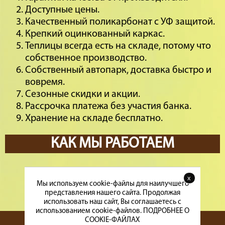
Доступные цены.
Качественный поликарбонат с УФ защитой.
Крепкий оцинкованный каркас.
Теплицы всегда есть на складе, потому что
собственное производство.
Собственный автопарк, доставка быстро и
вовремя.
Сезонные скидки и акции.
Рассрочка платежа без участия банка.
Хранение на складе бесплатно.
КАК МЫ РАБОТАЕМ
x
Мы используем cookie-файлы для наилучшего
представления нашего сайта. Продолжая
использовать наш сайт, Вы соглашаетесь с
использованием cookie-файлов.
ПОДРОБНЕЕ О
COOKIE-ФАЙЛАХ
Главная
Каталог
Услуги